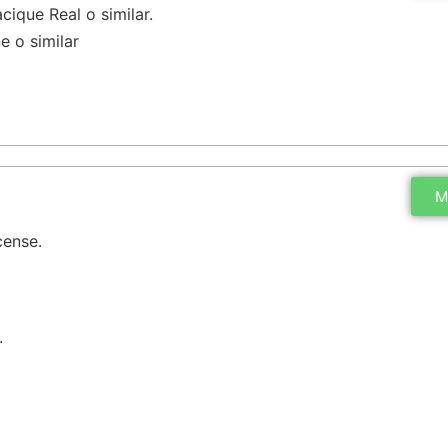
ique Real o similar.
e o similar
M
cense.
.