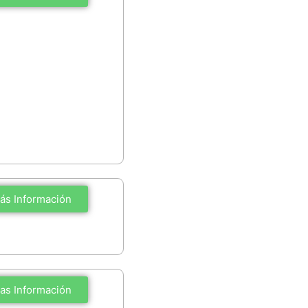
ás Información
as Información