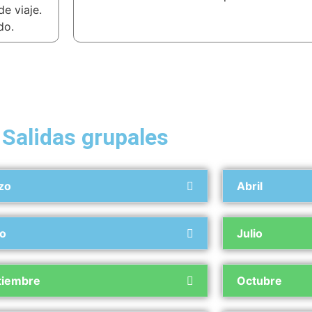
e viaje.
do.
Salidas grupales
zo
Abril
io
Julio
tiembre
Octubre