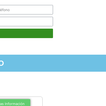
O
as Información