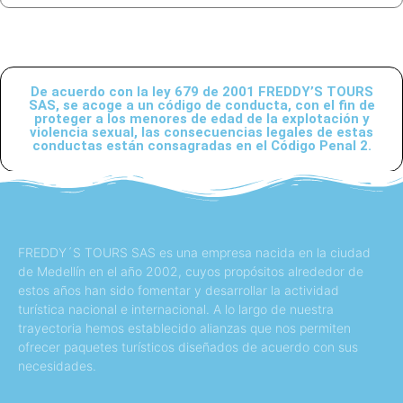
De acuerdo con la ley 679 de 2001 FREDDY’S TOURS
SAS, se acoge a un código de conducta, con el fin de
proteger a los menores de edad de la explotación y
violencia sexual, las consecuencias legales de estas
conductas están consagradas en el Código Penal 2.
FREDDY´S TOURS SAS es una empresa nacida en la ciudad
de Medellín en el año 2002, cuyos propósitos alrededor de
estos años han sido fomentar y desarrollar la actividad
turística nacional e internacional. A lo largo de nuestra
trayectoria hemos establecido alianzas que nos permiten
ofrecer paquetes turísticos diseñados de acuerdo con sus
necesidades.